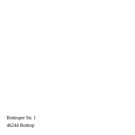
Kontakt
Tanzsportclub Harmonie 1978 e.V.
Bottroper Str. 1
46244 Bottrop