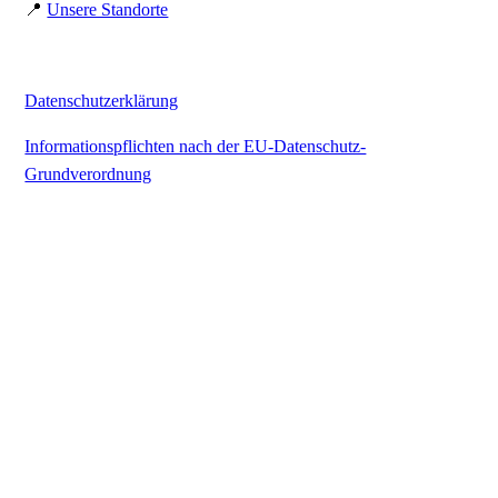
📍
Unsere Standorte
Datenschutzerklärung
Informationspflichten nach der EU-Datenschutz-
Grundverordnung
Kontakt
Tel.: ( 02
04
5)
40 68 000
eMail:
info@tsc-harmonie.de