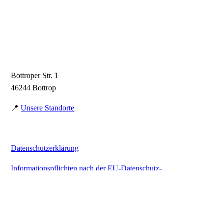
Tanzsportclub Harmonie 1978 e.V.
Bottroper Str. 1
46244 Bottrop
📍
Unsere Standorte
Datenschutzerklärung
Informationspflichten nach der EU-Datenschutz-
Grundverordnung