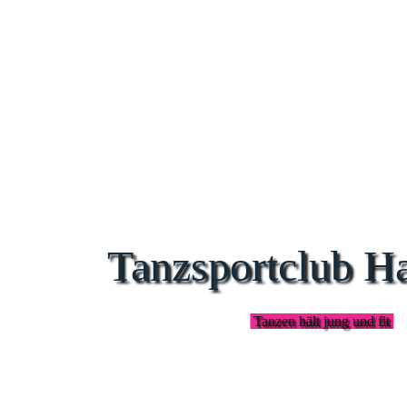
Tanzsportclub H
Tanzen hält jung und fit