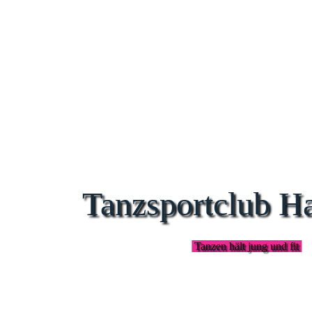
Tanzsportclub H
Tanzen hält jung und fit